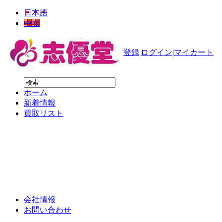
日本語
中文
登録
|
ログイン
|
マイカート
ホーム
新着情報
買取リスト
強化買取
コスメ
健康食品
会社情報
お問い合わせ