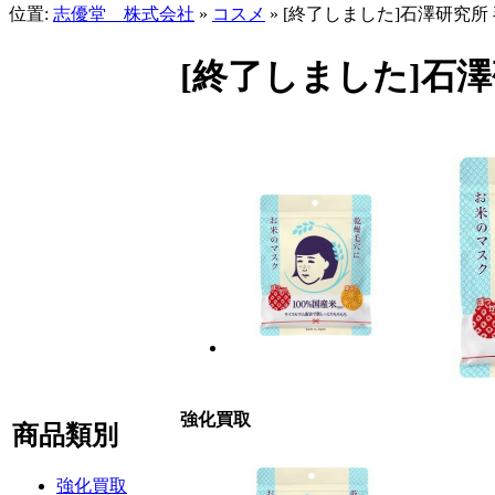
位置:
志優堂 株式会社
»
コスメ
» [終了しました]石澤研究所
[終了しました]石澤
強化買取
商品類別
強化買取